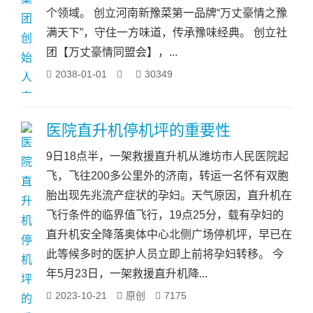
个领域。 创立河南新豫菜第一品牌“万丈豪情之豫
满天下”，守住一方味道，传承豫味经典。 创立社
团【万丈豪情同盟会】，...
2038-01-01
30349
医院直升机停机坪的重要性
9日18点半，一架救援直升机从潍坊市人民医院起
飞，飞往200多公里外的济南，转运一名怀有双胞
胎出现先兆流产症状的孕妇。天气原因，直升机在
飞行条件的临界值飞行，19点25分，载有孕妇的
直升机安全降落奥体中心北侧广场停机坪，早已在
此等候多时的医护人员立即上前将孕妇转移。 今
年5月23日，一架救援直升机降...
2023-10-21
原创
7175