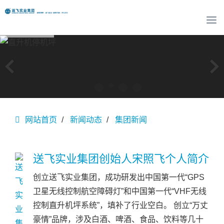
T
o
g
g
l
e
n
a
v
网站首页
新闻动态
集团新闻
i
g
a
t
送飞实业集团创始人宋照飞个人简介
i
o
创立送飞实业集团，成功研发出中国第一代“GPS
n
卫星无线控制航空障碍灯”和中国第一代“VHF无线
控制直升机坪系统”，填补了行业空白。 创立“万丈
豪情”品牌，涉及白酒、啤酒、食品、饮料等几十