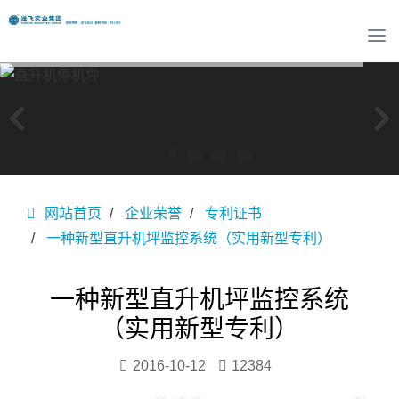
T
o
g
g
l
e
n
a
v
网站首页
企业荣誉
专利证书
i
g
一种新型直升机坪监控系统（实用新型专利）
a
t
i
一种新型直升机坪监控系统
o
（实用新型专利）
n
2016-10-12
12384