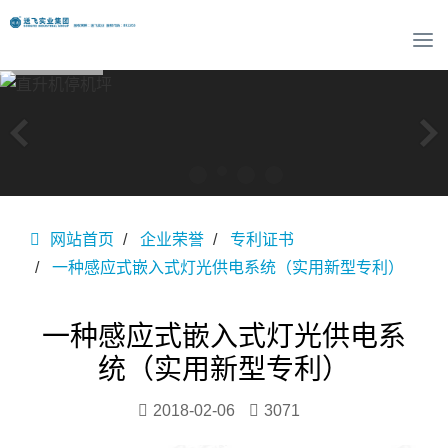
T
o
g
g
l
e
n
a
v
网站首页
企业荣誉
专利证书
i
g
一种感应式嵌入式灯光供电系统（实用新型专利）
a
t
i
一种感应式嵌入式灯光供电系
o
统（实用新型专利）
n
2018-02-06
3071