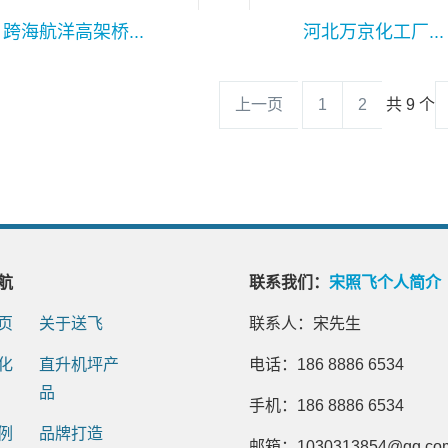
跨海航洋高架桥...
河北万京化工厂...
上一页
1
2
共 9 个
航
联系我们：
宋照飞个人简介
页
关于送飞
联系人：宋先生
化
直升机坪产
电话：186 8886 6534
品
手机：186 8886 6534
例
品牌打造
邮箱：1030313854@qq.co