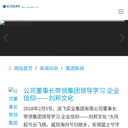
T
o
g
g
l
e
n
a
v
网站首页
新闻动态
集团新闻
i
g
a
t
公司董事长带领集团领导学习 企业
i
信仰——刘邦文化
o
n
2018年2月5号，送飞实业集团有限公司董事长
带领集团领导学习 企业信仰——刘邦文化 “大风
起兮云飞扬，威加海内兮归故乡，安得猛士兮守