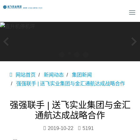
T
o
g
g
l
e
n
a
v
网站首页
新闻动态
集团新闻
i
g
强强联手 | 送飞实业集团与金汇通航达成战略合作
a
t
i
强强联手 | 送飞实业集团与金汇
o
通航达成战略合作
n
2019-10-22
5191