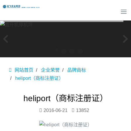
T
o
g
g
l
e
n
a
v
网站首页
企业荣誉
品牌商标
i
g
heliport（商标注册证）
a
t
i
heliport（商标注册证）
o
n
2016-06-21
13852