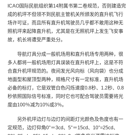
ICAO国际民航组织第14附属书第二卷规范，否则建造完
成的机坪不但领不到民航主管机关所颁发的直升机飞行
场许可证，而且所有直升机驾驶员几乎都不敢用这种无
照机坪来起降直升机，尤其是在无照机坪上发生飞安事
故，机长将遭受严重处分。
导航灯具分成一般机场用和直升机场专用两种，很
多人都将一般机场用灯具误装在直升机坪上，这是不符
合直升机坪规范的。夜间发光风向标（风向袋）也分成
地面型和屋顶型两种，规格尺寸有一定标准，直升机场
必备的标灯，它是双管白色闪烁速度0.8秒、1.2秒、0.8
秒依照国际信号标准，同时它也可配合驾驶员需要将光
度由100％减为10%或3％。
另外机坪边灯与边灯的间距灯光颜色及色度也有一
定规范，边灯仰角0°＝3cd、5°＝15cd、10°=25cd、