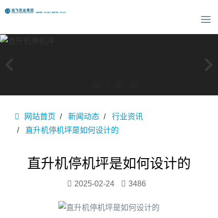
T
o
g
g
l
e
n
a
v
网站首页
新闻动态
行业资讯
i
g
直升机停机坪是如何设计的
a
t
i
直升机停机坪是如何设计的
o
n
2025-02-24
3486