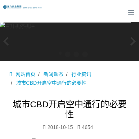
T
o
g
g
l
e
n
a
v
网站首页
新闻动态
行业资讯
i
g
城市CBD开启空中通行的必要性
a
t
i
城市CBD开启空中通行的必要
o
性
n
2018-10-15
4654