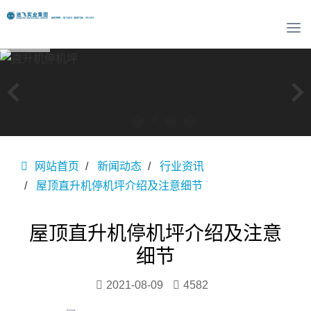
T
o
g
g
l
e
n
a
v
网站首页
新闻动态
行业资讯
i
g
屋顶直升机停机坪介绍及注意细节
a
t
i
屋顶直升机停机坪介绍及注意
o
细节
n
2021-08-09
4582