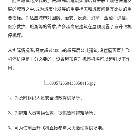
随着城镇化步伐的加快
超高层建筑如雨后春笋般出现在快速发
,
展的城市之中
成为城市化发展的重要标志和城市间相互比拼的重
,
要指标。为适应城市对国防、治安、反恐、消防、金融、通信、
医疗救护、旅游等的需求
许多超高层建筑在屋顶设置了直升飞机
,
停机坪。
从实际情况看
高度超过
的超高层公共建筑
设置屋顶直升飞
,
100m
,
机停机坪是十分必要的。设置屋顶直升机停机坪可以起到以下作
用：
1、
为及时组织人员安全疏散提供场所；
2、
为避难人员等候营救，提供暂时避难场所；
3、
可为使用直升飞机直接参与灭火活动提供场地。